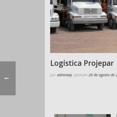
Logística Projepar
por
adminwp
postado
26 de agosto de 