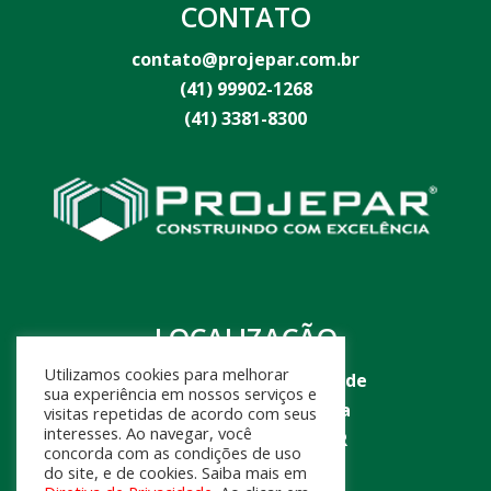
CONTATO
contato@projepar.com.br
(41) 99902-1268
(41) 3381-8300
LOCALIZAÇÃO
Utilizamos cookies para melhorar
Rua Thomáz Carmeliano de
sua experiência em nossos serviços e
Miranda, 999 Jd. Itatiaia
visitas repetidas de acordo com seus
interesses. Ao navegar, você
São José dos Pinhais-PR
concorda com as condições de uso
do site, e de cookies. Saiba mais em